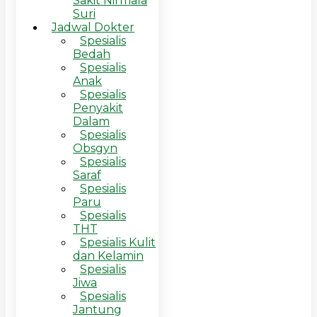
Sakit Nirmala
Suri
Jadwal Dokter
Spesialis
Bedah
Spesialis
Anak
Spesialis
Penyakit
Dalam
Spesialis
Obsgyn
Spesialis
Saraf
Spesialis
Paru
Spesialis
THT
Spesialis Kulit
dan Kelamin
Spesialis
Jiwa
Spesialis
Jantung