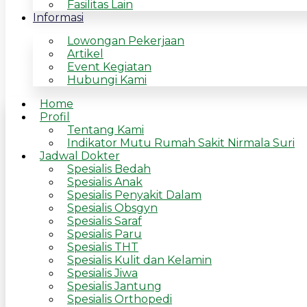
Fasilitas Lain
Informasi
Lowongan Pekerjaan
Artikel
Event Kegiatan
Hubungi Kami
Home
Profil
Tentang Kami
Indikator Mutu Rumah Sakit Nirmala Suri
Jadwal Dokter
Spesialis Bedah
Spesialis Anak
Spesialis Penyakit Dalam
Spesialis Obsgyn
Spesialis Saraf
Spesialis Paru
Spesialis THT
Spesialis Kulit dan Kelamin
Spesialis Jiwa
Spesialis Jantung
Spesialis Orthopedi