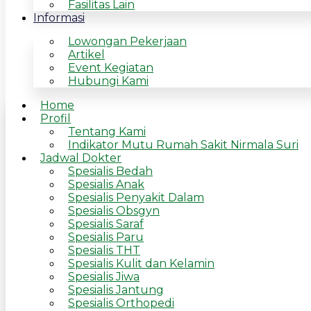
Fasilitas Lain
Informasi
Lowongan Pekerjaan
Artikel
Event Kegiatan
Hubungi Kami
Home
Profil
Tentang Kami
Indikator Mutu Rumah Sakit Nirmala Suri
Jadwal Dokter
Spesialis Bedah
Spesialis Anak
Spesialis Penyakit Dalam
Spesialis Obsgyn
Spesialis Saraf
Spesialis Paru
Spesialis THT
Spesialis Kulit dan Kelamin
Spesialis Jiwa
Spesialis Jantung
Spesialis Orthopedi