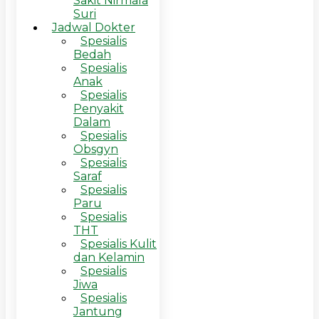
Sakit Nirmala
Suri
Jadwal Dokter
Spesialis
Bedah
Spesialis
Anak
Spesialis
Penyakit
Dalam
Spesialis
Obsgyn
Spesialis
Saraf
Spesialis
Paru
Spesialis
THT
Spesialis Kulit
dan Kelamin
Spesialis
Jiwa
Spesialis
Jantung