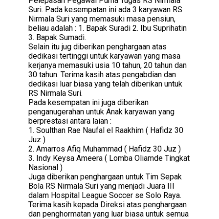
Pelepasan Pegawai Purna Tugas RS Nirmala
Suri. Pada kesempatan ini ada 3 karyawan RS
Nirmala Suri yang memasuki masa pensiun,
beliau adalah : 1. Bapak Suradi 2. Ibu Suprihatin
3. Bapak Sumadi.
Selain itu jug diberikan penghargaan atas
dedikasi tertinggi untuk karyawan yang masa
kerjanya memasuki usia 10 tahun, 20 tahun dan
30 tahun. Terima kasih atas pengabdian dan
dedikasi luar biasa yang telah diberikan untuk
RS Nirmala Suri.
Pada kesempatan ini juga diberikan
penganugerahan untuk Anak karyawan yang
berprestasi antara laian :
1. Soulthan Rae Naufal el Raakhim ( Hafidz 30
Juz )
2. Amarros Afiq Muhammad ( Hafidz 30 Juz )
3. Indy Keysa Ameera ( Lomba Oliamde Tingkat
Nasional )
Juga diberikan penghargaan untuk Tim Sepak
Bola RS Nirmala Suri yang menjadi Juara III
dalam Hospital League Soccer se Solo Raya.
Terima kasih kepada Direksi atas penghargaan
dan penghormatan yang luar biasa untuk semua