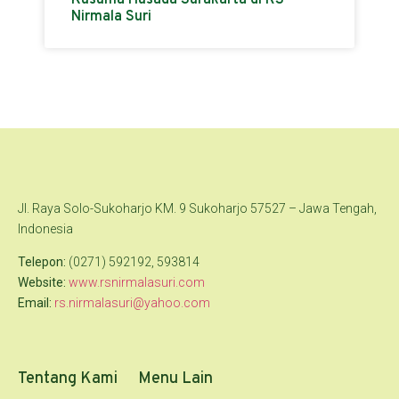
Kusuma Husada Surakarta di RS
Nirmala Suri
Jl. Raya Solo-Sukoharjo KM. 9 Sukoharjo 57527 – Jawa Tengah,
Indonesia
Telepon:
(0271) 592192, 593814
Website:
www.rsnirmalasuri.com
Email:
rs.nirmalasuri@yahoo.com
Tentang Kami
Menu Lain