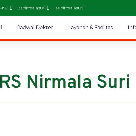
2-192
rsnirmalasuri
rs.nirmalasuri
il
Jadwal Dokter
Layanan & Fasilitas
Inf
RS Nirmala Suri