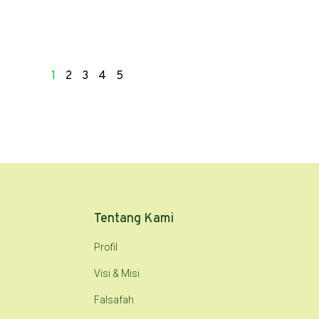
1
2
3
4
5
Tentang Kami
Profil
Visi & Misi
Falsafah