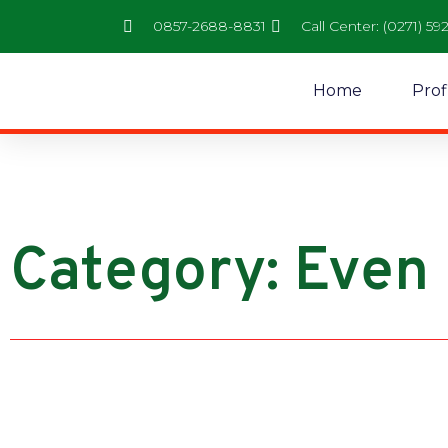
0857-2688-8831
Call Center: (0271) 59
Home
Prof
Category: Even 