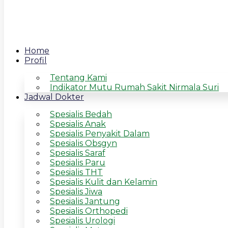
Home
Profil
Tentang Kami
Indikator Mutu Rumah Sakit Nirmala Suri
Jadwal Dokter
Spesialis Bedah
Spesialis Anak
Spesialis Penyakit Dalam
Spesialis Obsgyn
Spesialis Saraf
Spesialis Paru
Spesialis THT
Spesialis Kulit dan Kelamin
Spesialis Jiwa
Spesialis Jantung
Spesialis Orthopedi
Spesialis Urologi