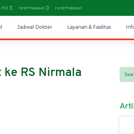
2-192
rsnirmalasuri
rs.nirmalasuri
il
Jadwal Dokter
Layanan & Fasilitas
Inf
 ke RS Nirmala
Arti