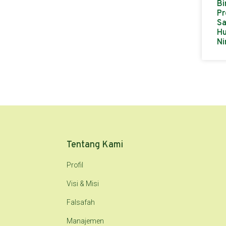
Bi
Pr
Sa
Hu
Ni
Tentang Kami
Profil
Visi & Misi
Falsafah
Manajemen