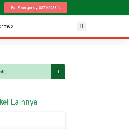
For Emergency: 0271-593814
ormasi
kel Lainnya