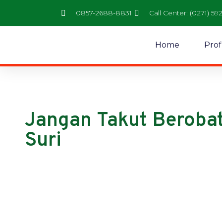
0857-2688-8831
Call Center: (0271) 59
Home
Prof
Jangan Takut Berobat
Suri