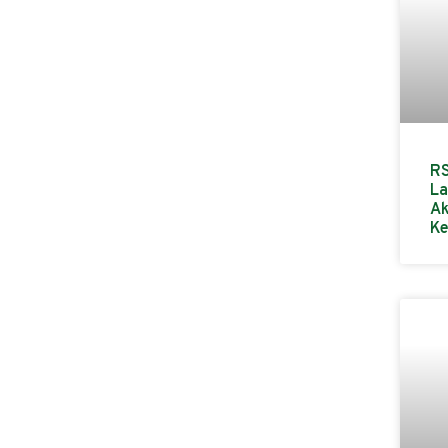
RS
La
Ak
Ke