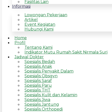
Fasilitas Lain
Informasi
Lowongan Pekerjaan
Artikel
Event Kegiatan
Hubungi Kami
Home
Profil
Tentang Kami
Indikator Mutu Rumah Sakit Nirmala Suri
Jadwal Dokter
Spesialis Bedah
Spesialis Anak
Spesialis Penyakit Dalam
Spesialis Obsgyn
Spesialis Saraf
Spesialis Paru
Spesialis THT
Spesialis Kulit dan Kelamin
Spesialis Jiwa
Spesialis Jantung
Spesialis Orthopedi