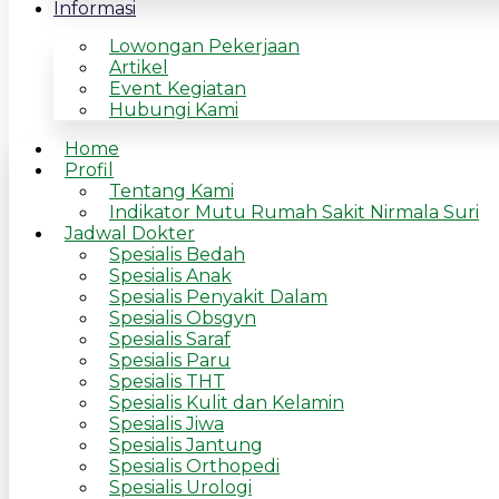
Informasi
Lowongan Pekerjaan
Artikel
Event Kegiatan
Hubungi Kami
Home
Profil
Tentang Kami
Indikator Mutu Rumah Sakit Nirmala Suri
Jadwal Dokter
Spesialis Bedah
Spesialis Anak
Spesialis Penyakit Dalam
Spesialis Obsgyn
Spesialis Saraf
Spesialis Paru
Spesialis THT
Spesialis Kulit dan Kelamin
Spesialis Jiwa
Spesialis Jantung
Spesialis Orthopedi
Spesialis Urologi